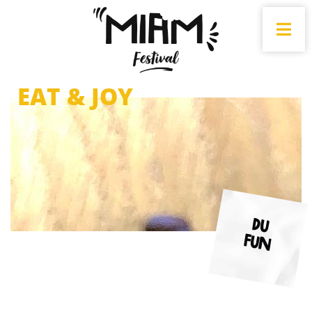
EAT & JOY
Du
fun