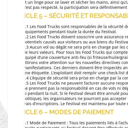
et un linge pour se laver et sécher les mains, ainsi qu
n’est pas respecté, la participation sera définitivemen
ARTICLE 5 – SÉCURITÉ ET RESPONSAB
5.1 Les Food Trucks sont responsables de la sécurité d
équipements pendant toute la durée du Festival.
5.2 Les Food Trucks doivent souscrire une assurance r
potentiels causés aux visiteurs ou aux biens du Festiva
5.3 Aucun vol ou dégât ne sera pris en charge par les
de leurs valeurs. Pour tous les Food Trucks qui comptent
équipé d’une couverture anti-feu (si friteuse/huile/grai
attirons votre attention sur les nouvelles directives con
manifestations. Ces derniers doivent être inspectés 
une étiquette. L’exploitant doit remplir une check-list 
5.4 L’équipe de sécurité sera prise en charge par la 
5.5 Les Food Trucks ne peuvent facturer aucune respons
ne prennent pas la responsabilité en cas de vols ni dég
ni pendant la nuit. Si le Festival devait être annulé p
politique), les organisateurs ne pourront pas accepte
frais d’inscriptions. Le Festival est maintenu par toute
ARTICLE 6 – MODES DE PAIEMENT
6.1 Mode de Paiement : Tous les paiements liés à l’ach
Trucks participants au festival doivent être effectués