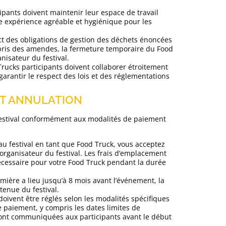
ipants doivent maintenir leur espace de travail
e expérience agréable et hygiénique pour les
ct des obligations de gestion des déchets énoncées
mpris des amendes, la fermeture temporaire du Food
anisateur du festival.
 Trucks participants doivent collaborer étroitement
garantir le respect des lois et des réglementations
 ET ANNULATION
u Festival conformément aux modalités de paiement
au festival en tant que Food Truck, vous acceptez
’organisateur du festival. Les frais d’emplacement
nécessaire pour votre Food Truck pendant la durée
emière a lieu jusqu’à 8 mois avant l’événement, la
tenue du festival.
oivent être réglés selon les modalités spécifiques
de paiement, y compris les dates limites de
ont communiquées aux participants avant le début