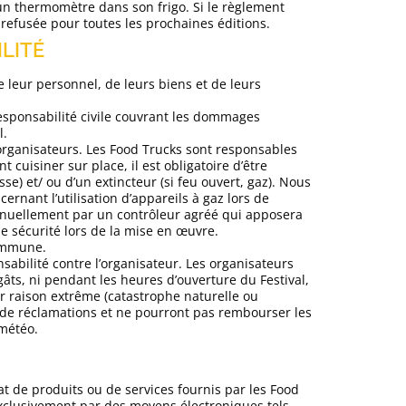
’un thermomètre dans son frigo. Si le règlement
t refusée pour toutes les prochaines éditions.
ILITÉ
e leur personnel, de leurs biens et de leurs
esponsabilité civile couvrant les dommages
l.
 organisateurs. Les Food Trucks sont responsables
 cuisiner sur place, il est obligatoire d’être
sse) et/ ou d’un extincteur (si feu ouvert, gaz). Nous
cernant l’utilisation d’appareils à gaz lors de
annuellement par un contrôleur agréé qui apposera
de sécurité lors de la mise en œuvre.
commune.
abilité contre l’organisateur. Les organisateurs
âts, ni pendant les heures d’ouverture du Festival,
our raison extrême (catastrophe naturelle ou
r de réclamations et ne pourront pas rembourser les
 météo.
at de produits ou de services fournis par les Food
 exclusivement par des moyens électroniques tels