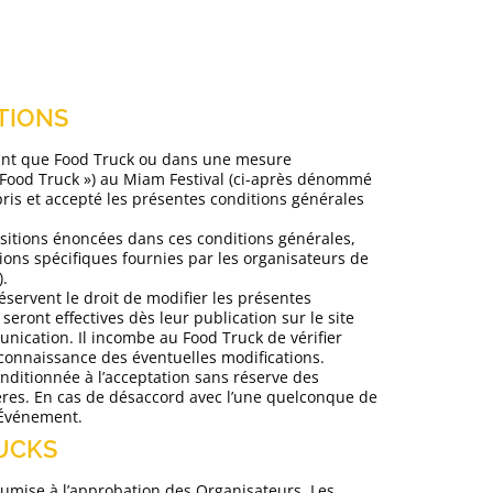
SO
ITIONS
ant que Food Truck ou dans une mesure
ARTICL
 Food Truck ») au Miam Festival (ci-après dénommé
pris et accepté les présentes conditions générales
ARTICL
ARTIC
ositions énoncées dans ces conditions générales,
install
tions spécifiques fournies par les organisateurs de
ARTICL
).
éservent le droit de modifier les présentes
ARTICL
eront effectives dès leur publication sur le site
ARTIC
ication. Il incombe au Food Truck de vérifier
connaissance des éventuelles modifications.
ARTIC
onditionnée à l’acceptation sans réserve des
ARTICL
ières. En cas de désaccord avec l’une quelconque de
ARTICL
l’Événement.
ARTICL
RUCKS
annul
ARTICL
oumise à l’approbation des Organisateurs. Les