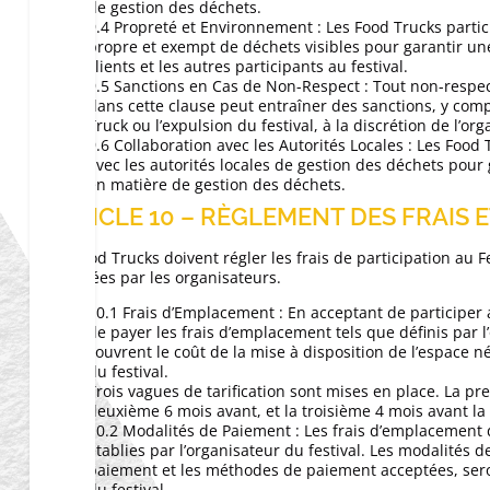
de gestion des déchets.
9.4 Propreté et Environnement : Les Food Trucks partic
propre et exempt de déchets visibles pour garantir un
clients et les autres participants au festival.
9.5 Sanctions en Cas de Non-Respect : Tout non-respe
dans cette clause peut entraîner des sanctions, y co
Truck ou l’expulsion du festival, à la discrétion de l’org
9.6 Collaboration avec les Autorités Locales : Les Food
avec les autorités locales de gestion des déchets pour 
en matière de gestion des déchets.
ARTICLE 10 – RÈGLEMENT DES FRAIS
Les Food Trucks doivent régler les frais de participation a
spécifiées par les organisateurs.
10.1 Frais d’Emplacement : En acceptant de participer 
de payer les frais d’emplacement tels que définis par l
couvrent le coût de la mise à disposition de l’espace 
du festival.
Trois vagues de tarification sont mises en place. La pr
deuxième 6 mois avant, et la troisième 4 mois avant la 
10.2 Modalités de Paiement : Les frais d’emplacement d
établies par l’organisateur du festival. Les modalités 
paiement et les méthodes de paiement acceptées, ser
du festival.