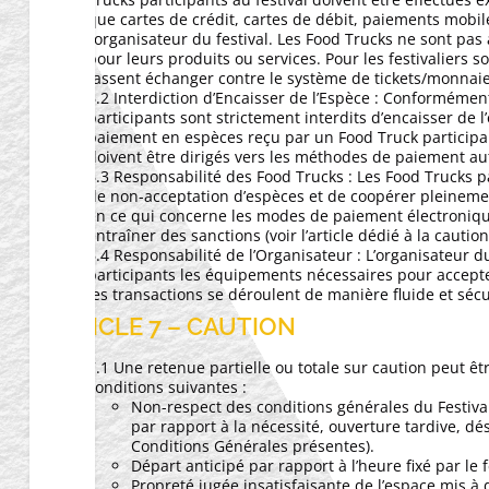
que cartes de crédit, cartes de débit, paiements mobi
l’organisateur du festival. Les Food Trucks ne sont pa
pour leurs produits ou services. Pour les festivaliers so
fassent échanger contre le système de tickets/monnaie 
6.2 Interdiction d’Encaisser de l’Espèce : Conformément 
participants sont strictement interdits d’encaisser de 
paiement en espèces reçu par un Food Truck participan
doivent être dirigés vers les méthodes de paiement au
6.3 Responsabilité des Food Trucks : Les Food Trucks p
de non-acceptation d’espèces et de coopérer pleinement
en ce qui concerne les modes de paiement électroniqu
entraîner des sanctions (voir l’article dédié à la caution
6.4 Responsabilité de l’Organisateur : L’organisateur d
participants les équipements nécessaires pour accepte
les transactions se déroulent de manière fluide et sécu
ARTICLE 7 – CAUTION
7.1 Une retenue partielle ou totale sur caution peut 
conditions suivantes :
Non-respect des conditions générales du Festiva
par rapport à la nécessité, ouverture tardive, dé
Conditions Générales présentes).
Départ anticipé par rapport à l’heure fixé par le f
Propreté jugée insatisfaisante de l’espace mis à d