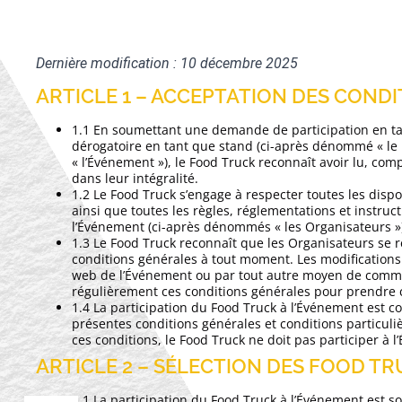
Dernière modification : 10 décembre 2025
ARTICLE 1 – ACCEPTATION DES COND
1.1 En soumettant une demande de participation en t
dérogatoire en tant que stand (ci-après dénommé « le
« l’Événement »), le Food Truck reconnaît avoir lu, com
dans leur intégralité.
1.2 Le Food Truck s’engage à respecter toutes les disp
ainsi que toutes les règles, réglementations et instruc
l’Événement (ci-après dénommés « les Organisateurs »
1.3 Le Food Truck reconnaît que les Organisateurs se r
conditions générales à tout moment. Les modifications s
web de l’Événement ou par tout autre moyen de commun
régulièrement ces conditions générales pour prendre 
1.4 La participation du Food Truck à l’Événement est c
présentes conditions générales et conditions particul
ces conditions, le Food Truck ne doit pas participer à 
ARTICLE 2 – SÉLECTION DES FOOD T
2.1 La participation du Food Truck à l’Événement est s