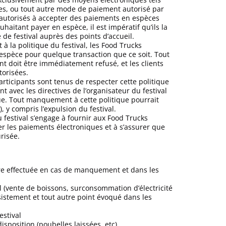
les, ou tout autre mode de paiement autorisé par
s autorisés à accepter des paiements en espèces
uhaitant payer en espèce, il est impératif qu’ils la
de festival auprès des points d’accueil.
à la politique du festival, les Food Trucks
l’espèce pour quelque transaction que ce soit. Tout
t doit être immédiatement refusé, et les clients
torisées.
articipants sont tenus de respecter cette politique
 avec les directives de l’organisateur du festival
e. Tout manquement à cette politique pourrait
), y compris l’expulsion du festival.
u festival s’engage à fournir aux Food Trucks
r les paiements électroniques et à s’assurer que
risée.
être effectuée en cas de manquement et dans les
l (vente de boissons, surconsommation d’électricité
sistement et tout autre point évoqué dans les
estival
isposition (poubelles laissées, etc)