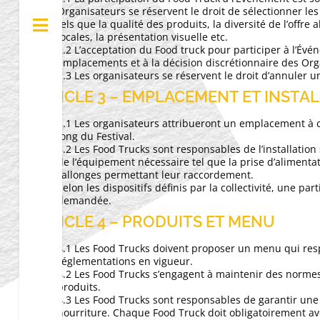
Organisateurs se réservent le droit de sélectionner les
tels que la qualité des produits, la diversité de l’offr
locales, la présentation visuelle etc.
2.2 L’acceptation du Food truck pour participer à l’Évé
emplacements et à la décision discrétionnaire des Org
2.3 Les organisateurs se réservent le droit d’annuler 
ARTICLE 3 – EMPLACEMENT ET INSTA
3.1 Les organisateurs attribueront un emplacement à c
long du Festival.
3.2 Les Food Trucks sont responsables de l’installatio
de l’équipement nécessaire tel que la prise d’alimentati
rallonges permettant leur raccordement.
Selon les dispositifs définis par la collectivité, une par
demandée.
ARTICLE 4 – PRODUITS ET MENU
4.1 Les Food Trucks doivent proposer un menu qui resp
réglementations en vigueur.
4.2 Les Food Trucks s’engagent à maintenir des normes 
produits.
4.3 Les Food Trucks sont responsables de garantir un
nourriture. Chaque Food Truck doit obligatoirement a