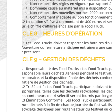
Non-respect des règles en vigueur par rapport à l
Dommage causé au matériel mis à disposition o
Non-respect des nouvelles normes 2020 concernan
Comportement inadapté au bon fonctionnement 
7.2 La caution s’élève à un montant de 400 euros et 
sur le chiffre d’affaires encaissé par le Food Truck.
ARTICLE 8 – HEURES D’OPÉRATION
8.1 Les Food Trucks doivent respecter les horaires d’ou
d’ouverture ou fermeture anticipée entraînera une sanc
le précisent.
ARTICLE 9 – GESTION DES DÉCHETS
9.1 Responsabilité des Food Trucks : Les Food Trucks 
responsable leurs déchets générés pendant le festival. Ce
temporaire, et la disposition finale des déchets confo
matière de gestion des déchets.
9.2 Tri Sélectif : Les Food Trucks participants doivent 
appropriées, telles que les déchets recyclables, les dé
Des conteneurs de tri sélectif seront fournis par l’organ
9.3 Élimination Conforme : Les Food Trucks participan
leurs déchets à la fin de chaque journée du festival. Ils 
recyclage désignées par l’organisateur du festival ou 