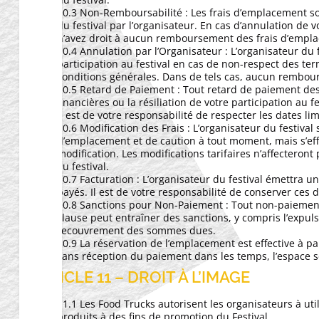
10.3 Non-Remboursabilité : Les frais d’emplacement s
du festival par l’organisateur. En cas d’annulation de 
n’avez droit à aucun remboursement des frais d’empl
10.4 Annulation par l’Organisateur : L’organisateur du f
participation au festival en cas de non-respect des te
conditions générales. Dans de tels cas, aucun rembou
10.5 Retard de Paiement : Tout retard de paiement des
financières ou la résiliation de votre participation au fe
Il est de votre responsabilité de respecter les dates li
10.6 Modification des Frais : L’organisateur du festival 
d’emplacement et de caution à tout moment, mais s’eff
modification. Les modifications tarifaires n’affecteront
au festival.
10.7 Facturation : L’organisateur du festival émettra 
payés. Il est de votre responsabilité de conserver ces 
10.8 Sanctions pour Non-Paiement : Tout non-paiemen
clause peut entraîner des sanctions, y compris l’expuls
recouvrement des sommes dues.
10.9 La réservation de l’emplacement est effective à pa
sans réception du paiement dans les temps, l’espace se
ARTICLE 11 – DROIT À L’IMAGE
11.1 Les Food Trucks autorisent les organisateurs à uti
produits à des fins de promotion du Festival.