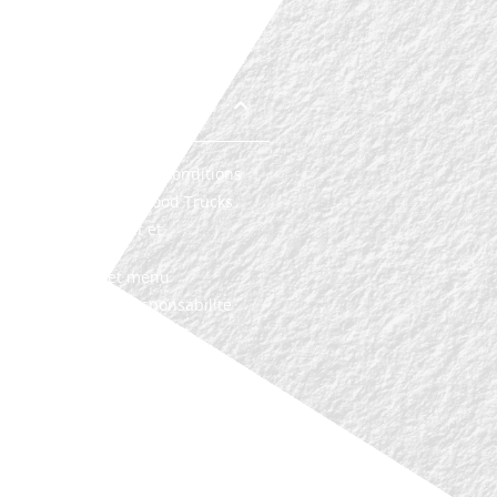
MMAIRE
E 1 – Acceptation des conditions
E 2 – Sélection des Food Trucks
LE 3 – Emplacement et
ation
E 4 – Produits et menu
E 5 – Sécurité et responsabilité
LE 6 – Modes de paiement
LE 7 – CAUTION
E 8 – Heures d’opération
E 9 – Gestion des déchets
E 10 – Règlement des frais et
ation
E 11 – Droit à l’image