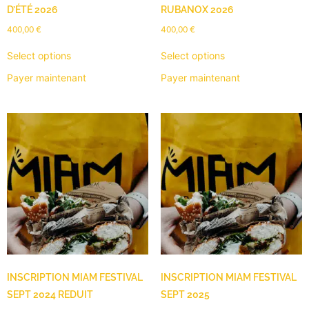
D’ÉTÉ 2026
RUBANOX 2026
400,00
€
400,00
€
Select options
Select options
Payer maintenant
Payer maintenant
INSCRIPTION MIAM FESTIVAL
INSCRIPTION MIAM FESTIVAL
SEPT 2024 REDUIT
SEPT 2025