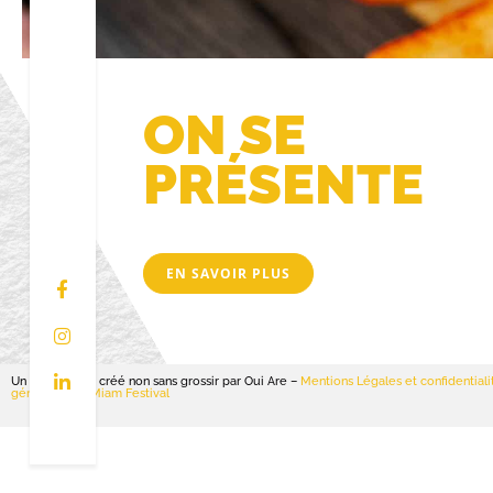
ON SE
PRÉSENTE
EN SAVOIR PLUS
Un évènement créé non sans grossir par Oui Are –
Mentions Légales et confidentiali
générales du Miam Festival