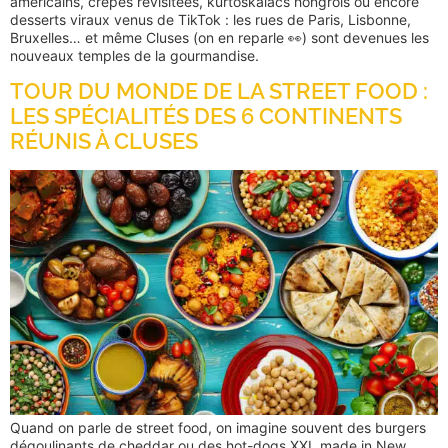
américains, crêpes revisitées, kürtőskalács hongrois ou encore
desserts viraux venus de TikTok : les rues de Paris, Lisbonne,
Bruxelles… et même Cluses (on en reparle 👀) sont devenues les
nouveaux temples de la gourmandise.
TOUR DU MONDE DE LA STREET FOOD :
LES SPÉCIALITÉS DES 6 CONTINENTS
RÉUNIS À CLUSES
Quand on parle de street food, on imagine souvent des burgers
dégoulinants de cheddar ou des hot-dogs XXL made in New