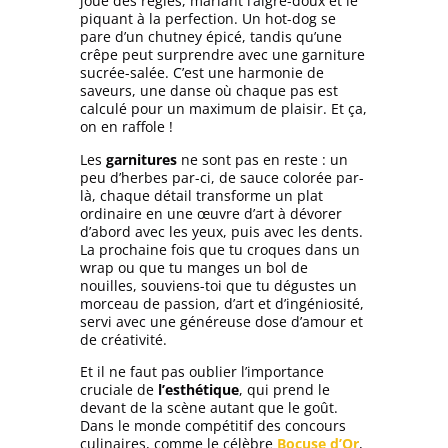
joue des règles, mariant l’aigre-doux et le
piquant à la perfection. Un hot-dog se
pare d’un chutney épicé, tandis qu’une
crêpe peut surprendre avec une garniture
sucrée-salée. C’est une harmonie de
saveurs, une danse où chaque pas est
calculé pour un maximum de plaisir. Et ça,
on en raffole !
Les
garnitures
ne sont pas en reste :
un
peu d’herbes par-ci, de sauce colorée par-
là, chaque détail transforme un plat
ordinaire en une œuvre d’art à dévorer
d’abord avec les yeux, puis avec les dents.
La prochaine fois que tu croques dans un
wrap ou que tu manges un bol de
nouilles, souviens-toi que tu dégustes un
morceau de passion, d’art et d’ingéniosité,
servi avec une généreuse dose d’amour et
de créativité.
Et il ne faut pas oublier l’importance
cruciale de
l’esthétique
, qui prend le
devant de la scène autant que le goût.
Dans le monde compétitif des concours
culinaires, comme le célèbre
Bocuse d’Or
,