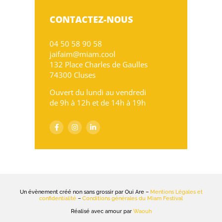
CONTACTEZ-NOUS
04 50 58 90 58
jaifaim@miam.cool
132 Place Charles de Gaulles
74300 Cluses
Ouvert du lundi au vendredi
de 9h à 12h et de 14h à 19h
Un évènement créé non sans grossir par Oui Are –
Mentions Légales et
confidentialité
–
Conditions générales du Miam Festival
Réalisé avec amour par
Waouh