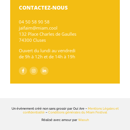
CONTACTEZ-NOUS
04 50 58 90 58
jaifaim@miam.cool
132 Place Charles de Gaulles
74300 Cluses
Ouvert du lundi au vendredi
de 9h à 12h et de 14h à 19h
Un évènement créé non sans grossir par Oui Are –
Mentions Légales et
confidentialité
–
Conditions générales du Miam Festival
Réalisé avec amour par
Waouh