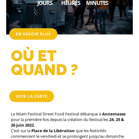
JOURS
HEURES
MINUTES
EN SAVOIR PLUS
OÙ ET
QUAND ?
VOIR LA CARTE
Le Miam Festival Street Food Festival débarque à
Annemasse
pour la première fois depuis la création du festival les
24, 25 &
26 juin 2022
.
C’est sur la
Place de la Libération
que les festivités
commencent le vendredi et se prolongent jusqu’au dimanche.