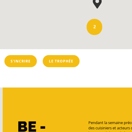
2
S'INCRIRE
LE TROPHÉE
BE -
Pendant la semaine préc
des cuisiniers et acteur