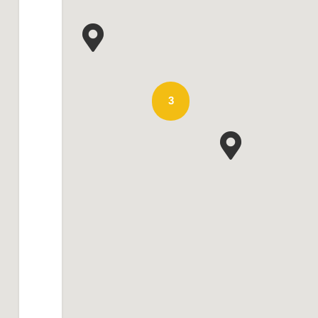
Place des Allobroges
3
MERCREDI 21 SEPTEMBRE
00:00
ATELIER B
Restauration