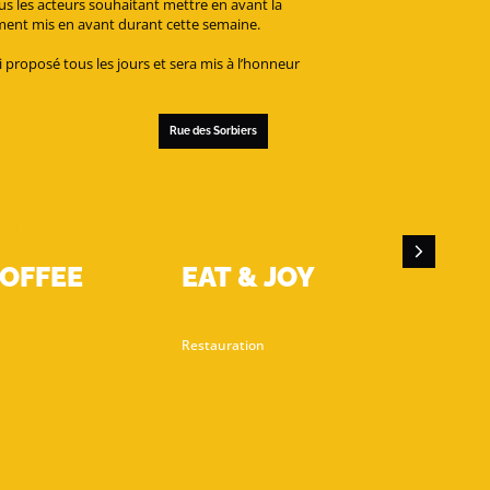
Tous les acteurs souhaitant mettre en avant la
ment mis en avant durant cette semaine.
si proposé tous les jours et sera mis à l’honneur
Rue des Sorbiers
Rue de
 SEPTEMBRE
LUNDI 19 SEPTEMBRE
MA
00:00
00
COFFEE
EAT & JOY
C
Restauration
Res