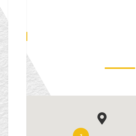
MAX’S 
Thaïlandais et In
3