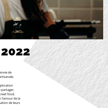
 2022
 envie de
rtisanale,
xploration
de partager,
treet food,
 l’amour de la
isation de leurs