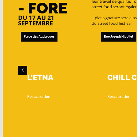
leur travail de qualité. 
- FORE
street food seront égale
DU 17 AU 21
1 plat signature sera ain
SEPTEMBRE
du street food festival.
Place des Allobroges
Rue Joseph Nicollet
SAMEDI 17 SEPTEMBRE
DIMANCHE 18
00:00
00:00
L’ETNA
CHILL 
Restauration
Restauration