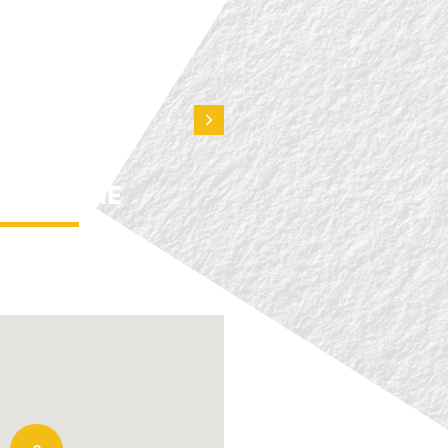
A
THE ROSTER
AVOTTINE
perie
Burger