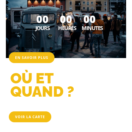
0
0
0
0
0
0
JOURS
HEURES
MINUTES
EN SAVOIR PLUS
OÙ ET
QUAND ?
VOIR LA CARTE